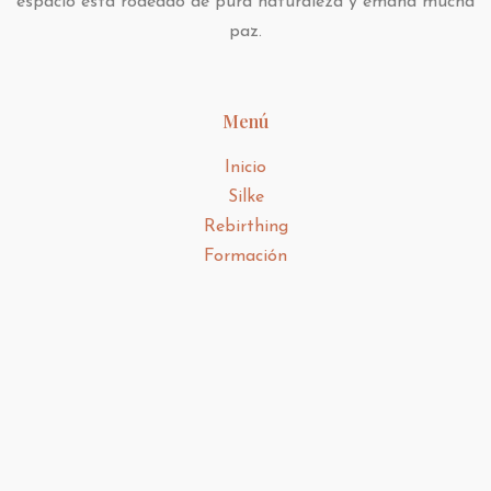
espacio está rodeado de pura naturaleza y emana mucha
paz.
Menú
Inicio
Silke
Rebirthing
Formación