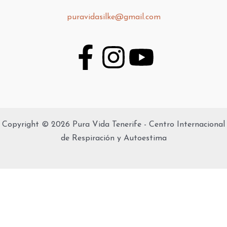
puravidasilke@gmail.com
F
I
Y
a
n
o
c
s
u
e
t
t
Copyright © 2026 Pura Vida Tenerife - Centro Internacional
de Respiración y Autoestima
b
a
u
o
g
b
o
r
e