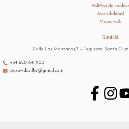
Política de cookie
Accesibilidad
Mapa web
Kontakt
Calle Las Manzanas,7 – Tegueste. Santa Cruz d
+34 620 641 200
puravidasilke@gmail.com
F
I
a
n
c
s