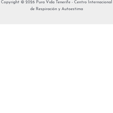
e
t
Copyright © 2026 Pura Vida Tenerife - Centro Internacional
de Respiración y Autoestima
b
a
o
g
o
r
k
a
-
m
f