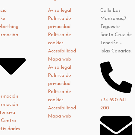
icio
Aviso legal
Calle Las
lke
Política de
Manzanas,7 –
birthing
privacidad
Tegueste.
ormación
Política de
Santa Cruz de
cookies
Tenerife –
Accesibilidad
Islas Canarias.
Mapa web
Aviso legal
Política de
privacidad
Política de
ormación
+34 620 641
cookies
ormación
200
Accesibilidad
tensiva
Mapa web
 Centro
tividades