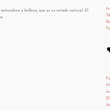
In
naturaleza y belleza, que es su estado natural. El
Si
z.
Re
F
F
F
In
El
Ac