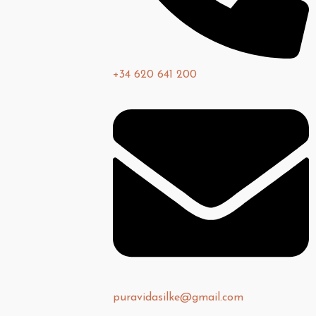
+34 620 641 200
puravidasilke@gmail.com