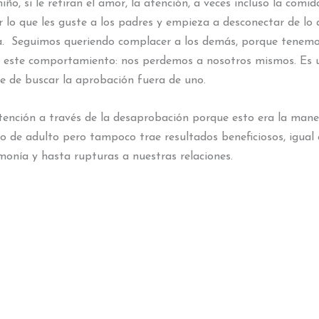
, si le retiran el amor, la atención, a veces incluso la comida
lo que les guste a los padres y empieza a desconectar de lo q
lta. Seguimos queriendo complacer a los demás, porque tenem
ste comportamiento: nos perdemos a nosotros mismos. Es un
e de buscar la aprobación fuera de uno.
tención a través de la desaprobación porque esto era la maner
o de adulto pero tampoco trae resultados beneficiosos, igua
onía y hasta rupturas a nuestras relaciones.