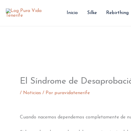
Ir
al
Inicio
Silke
Rebirthing
contenido
El Síndrome de Desaprobaci
/
Noticias
/ Por
puravidatenerife
Cuando nacemos dependemos completamente de nuestr